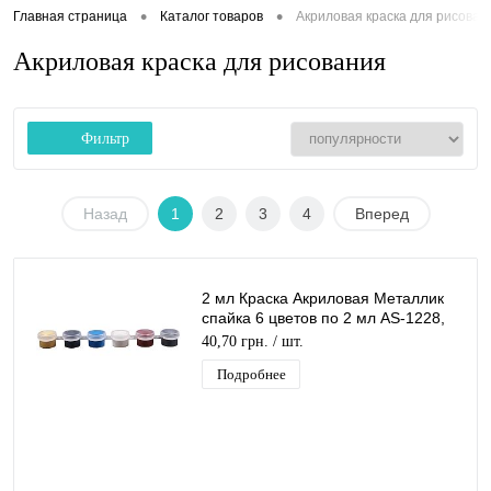
•
•
Главная страница
Каталог товаров
Акриловая краска для рисован
Акриловая краска для рисования
Фильтр
Назад
1
2
3
4
Вперед
2 мл Краска Акриловая Металлик
спайка 6 цветов по 2 мл AS-1228,
А-203
40,70 грн.
/ шт.
Подробнее