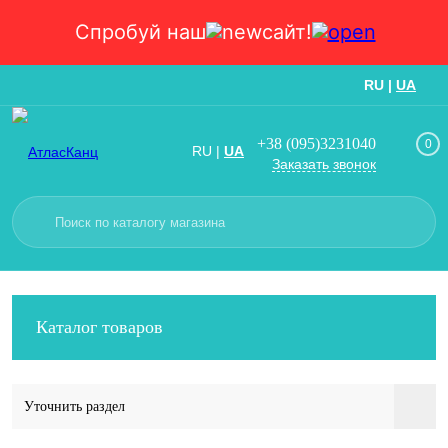
Спробуй наш
сайт!
RU
|
UA
Вход
Регистрация
+38 (095)3231040
0
RU
|
UA
Заказать звонок
Каталог товаров
Уточнить раздел