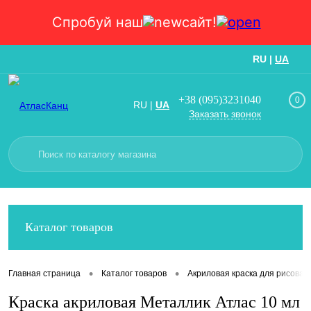
Спробуй наш
сайт!
RU
|
UA
Вход
Регистрация
+38 (095)3231040
0
RU
|
UA
Заказать звонок
Каталог товаров
•
•
Главная страница
Каталог товаров
Акриловая краска для рисован
Краска акриловая Металлик Атлас 10 мл