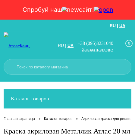
Спробуй наш
сайт!
RU
|
UA
Вход
Регистрация
+38 (095)3231040
0
RU
|
UA
Заказать звонок
Каталог товаров
•
•
Главная страница
Каталог товаров
Акриловая краска для рисован
Краска акриловая Металлик Атлас 20 мл