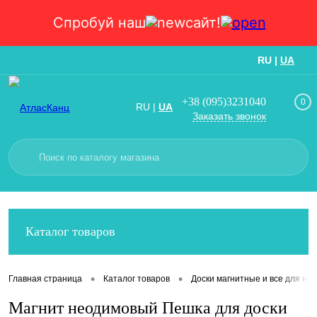
Спробуй наш
сайт!
RU
|
UA
Вход
Регистрация
+38 (095)3231040
0
RU
|
UA
Заказать звонок
Каталог товаров
•
•
Главная страница
Каталог товаров
Доски магнитные и все для них
Магнит неодимовый Пешка для доски