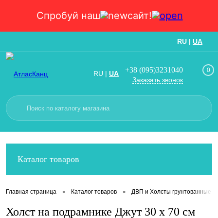
Спробуй наш
сайт!
RU
|
UA
Вход
Регистрация
+38 (095)3231040
0
RU
|
UA
Заказать звонок
Каталог товаров
•
•
Главная страница
Каталог товаров
ДВП и Холсты грунтованные
Холст на подрамнике Джут 30 х 70 см