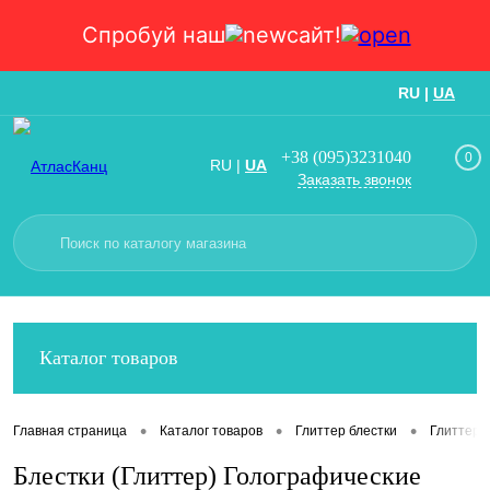
Спробуй наш
сайт!
RU
|
UA
Вход
Регистрация
+38 (095)3231040
0
RU
|
UA
Заказать звонок
Каталог товаров
•
•
•
Главная страница
Каталог товаров
Глиттер блестки
Глиттер 5
Блестки (Глиттер) Голографические