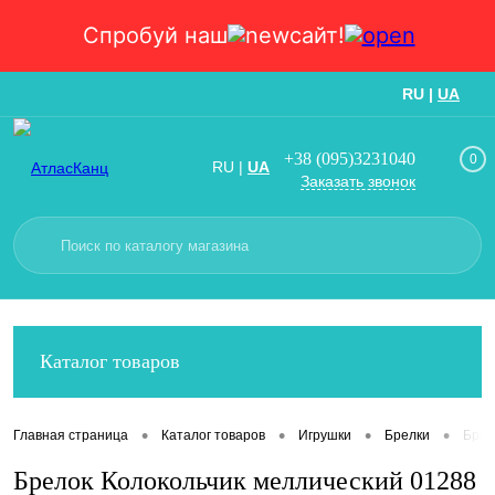
Спробуй наш
сайт!
RU
|
UA
Вход
Регистрация
+38 (095)3231040
0
RU
|
UA
Заказать звонок
Каталог товаров
•
•
•
•
Главная страница
Каталог товаров
Игрушки
Брелки
Брел
Брелок Колокольчик меллический 01288