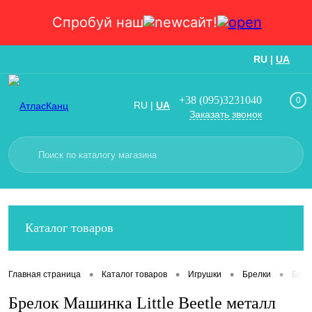
Спробуй наш
сайт!
RU
|
UA
Вход
Регистрация
+38 (095)3231040
0
RU
|
UA
Заказать звонок
Каталог товаров
•
•
•
•
Главная страница
Каталог товаров
Игрушки
Брелки
Брел
Брелок Машинка Little Beetle металл