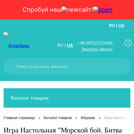
Спробуй наш
сайт!
RU
|
UA
Вход
Регистрация
+38 (095)3231040
0
RU
|
UA
Заказать звонок
Каталог товаров
•
•
•
Главная страница
Каталог товаров
Игрушки
Игра Настольная
Игра Настольная "Морской бой. Битва