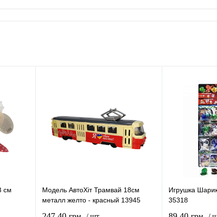
8 см
Модель АвтоХіт Трамвай 18см
Игрушка Шарик
металл желто - красный 13945
35318
247,40 грн.
89,40 грн.
/ шт.
/ ш