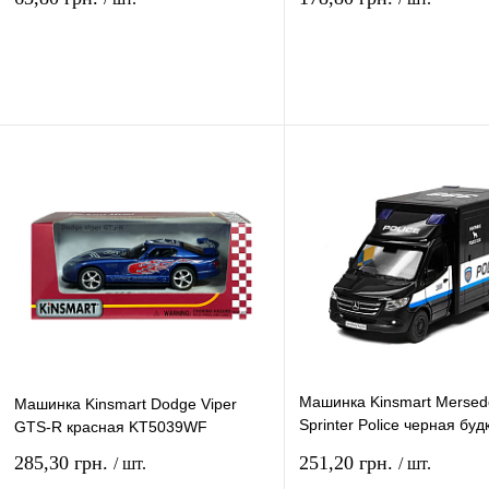
В корзину
В ко
Купить в 1 клик
Сравнение
Купить в 1 клик
Сравн
В избранное
В
В избранное
наличии
наличи
Машинка Kinsmart Mersed
Машинка Kinsmart Dodge Viper
Sprinter Police черная буд
GTS-R красная KT5039WF
KT5479W
285,30 грн.
251,20 грн.
/ шт.
/ шт.