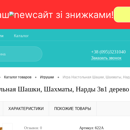
аш
сайт зi знижками!
ги
Каталог
+38 (095)3231040
Заказать звонок
•
•
•
Каталог товаров
Игрушки
Игра Настольная Шашки, Шахматы, Нар
льная Шашки, Шахматы, Нарды 3в1 дерево
ХАРАКТЕРИСТИКИ
ПОХОЖИЕ ТОВАРЫ
Отзывов: 0
Артикул:
622А