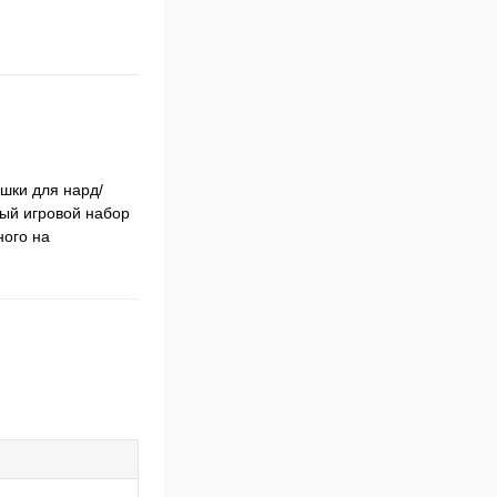
шки для нард/
ный игровой набор
ного на