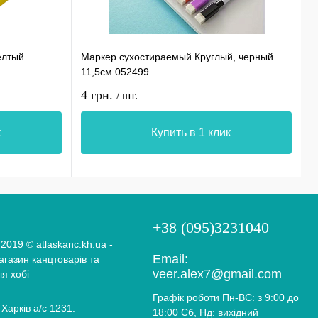
елтый
Маркер сухостираемый Круглый, черный
С
11,5см 052499
0
4 грн.
1
/ шт.
к
Купить в 1 клик
+38 (095)3231040
 2019 © atlaskanc.kh.ua -
Email:
газин канцтоварів та
veer.alex7@gmail.com
ля хобі
Графік роботи Пн-ВС: з 9:00 до
 Харків а/с 1231.
18:00 Сб, Нд: вихідний