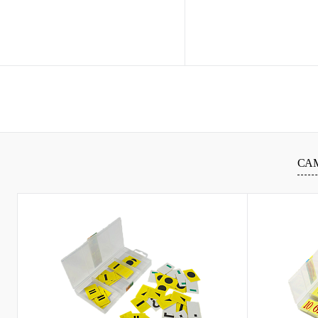
В корзину
В ко
Купить в 1 клик
Сравнение
Купить в 1 клик
Сравн
В избранное
В
В избранное
наличии
наличи
СА