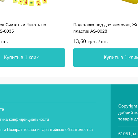
я Считать и Читать по
Подставка под две кисточки, Ж
AS-0035
пластик AS-0028
13,60 грн.
/ шт.
/ шт.
Купить в 1 клик
Купить в 1 кли
Copyright
та
добрий ма
товарів д
тика конфиденциальности
н и Возврат товара и гарантийные обязательства
61051, м.