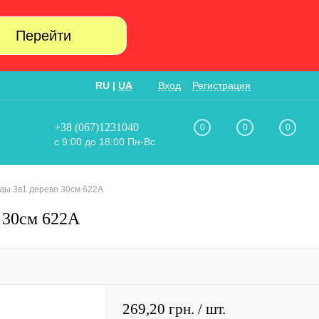
Перейти
RU
|
UA
Вход
Регистрация
+38 (067)1231040
0
0
0
с 9:00 до 18:00 Пн-Вс
ды 3в1 дерево 30см 622А
 30см 622А
269,20 грн.
/ шт.