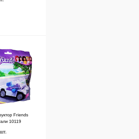
В корзину
к
Сравнение
В
наличии
уктор Friends
али 10119
 шт.