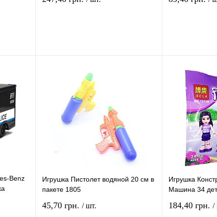
рзину
В корзину
ение
Купить в 1 клик
Сравнение
Купить в 1 кли
В
В избранное
В
В избранное
и
наличии
es-Benz
Игрушка Пистолет водяной 20 см в
Игрушка Констр
ка
пакете 1805
Машина 34 дет
45,70 грн.
184,40 грн.
/ шт.
/