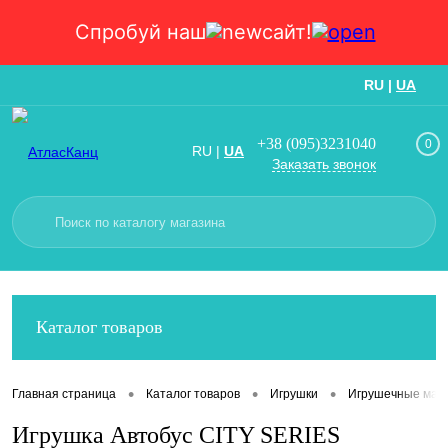
Спробуй наш
сайт!
RU
|
UA
Вход
Регистрация
+38 (095)3231040
0
RU
|
UA
Заказать звонок
Каталог товаров
•
•
•
Главная страница
Каталог товаров
Игрушки
Игрушечные маш
Игрушка Автобус CITY SERIES