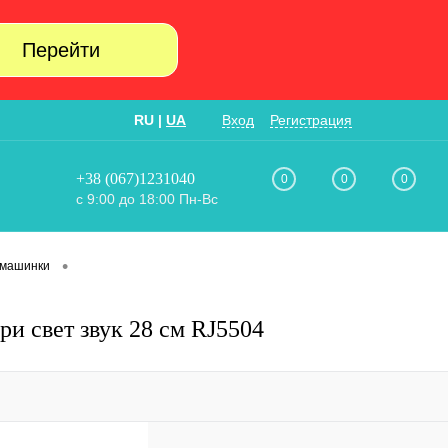
Перейти
RU
|
UA
Вход
Регистрация
+38 (067)1231040
0
0
0
с 9:00 до 18:00 Пн-Вс
•
 машинки
и свет звук 28 см RJ5504