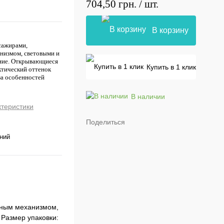
704,50 грн.
/ шт.
В корзину
сажирами,
низмом, световыми и
ние. Открывающиеся
Купить в 1 клик
актический оттенок
за особенностей
В наличии
ктеристики
Поделиться
ний
нным механизмом,
Размер упаковки: