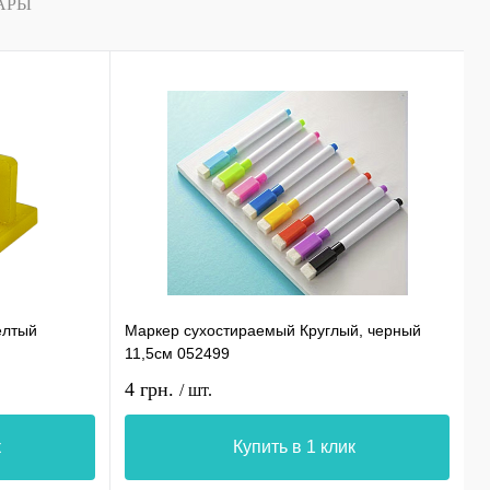
АРЫ
елтый
Маркер сухостираемый Круглый, черный
С
11,5см 052499
0
4 грн.
1
/ шт.
к
Купить в 1 клик