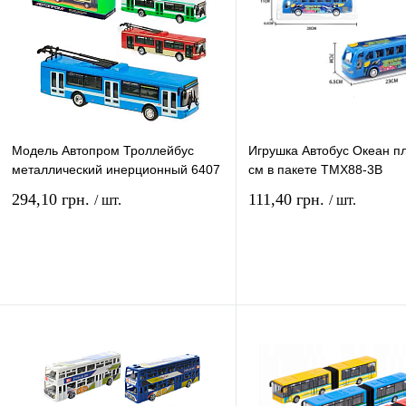
Модель Автопром Троллейбус
Игрушка Автобус Океан пл
металлический инерционный 6407
см в пакете TMX88-3B
294,10 грн.
111,40 грн.
/ шт.
/ шт.
В корзину
В ко
Купить в 1 клик
Сравнение
Купить в 1 клик
Сравн
В избранное
В
В избранное
наличии
наличи