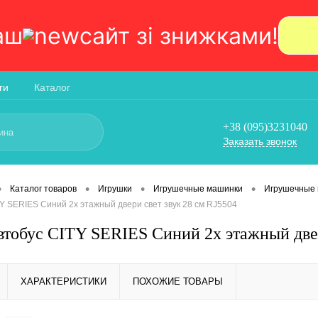
аш
сайт зi знижками!
ги
Каталог
+38 (095)3231040
Заказать звонок
•
•
•
•
Каталог товаров
Игрушки
Игрушечные машинки
Игрушечные
Y SERIES Синий 2х этажный двери свет звук 28 см RJ5504
тобус CITY SERIES Синий 2х этажный двер
ХАРАКТЕРИСТИКИ
ПОХОЖИЕ ТОВАРЫ