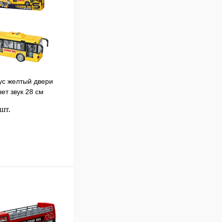
ус желтый двери
ет звук 28 см
 шт.
В корзину
к
Сравнение
В
наличии