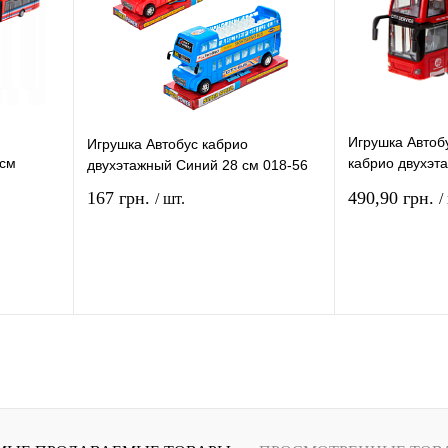
Игрушка Автобу
Игрушка Автобус кабрио
 см
кабрио двухэт
двухэтажный Синий 28 см 018-56
WY916A
167 грн.
490,90 грн.
/ шт.
/
рзину
В корзину
ение
Купить в 1 клик
Сравнение
Купить в 1 кли
В
В избранное
В
В избранное
и
наличии