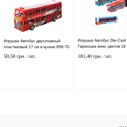
Игрушка Автобус Die-Cast
Игрушка Автобус двухэтажный
Гармошка микс цветов 18
пластиковый 17 см в кульке 899-70
пластик 1210-1D45
50,50 грн.
181,40 грн.
/ шт.
/ шт.
В корзину
В ко
Купить в 1 клик
Сравнение
Купить в 1 клик
Сравн
В избранное
В
В избранное
наличии
наличи