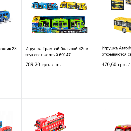
Игрушка Автоб
астик 23
Игрушка Трамвай большой 42см
открываются св
звук свет желтый 60147
JS120В
789,20 грн.
470,60 грн.
/ шт.
/
рзину
В корзину
ение
Купить в 1 клик
Сравнение
Купить в 1 кли
В
В избранное
В
В избранное
и
наличии