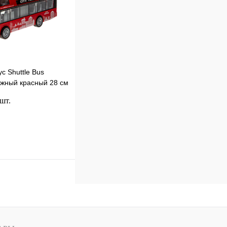
с Shuttle Bus
ажный красный 28 см
 шт.
В корзину
к
Сравнение
В
наличии