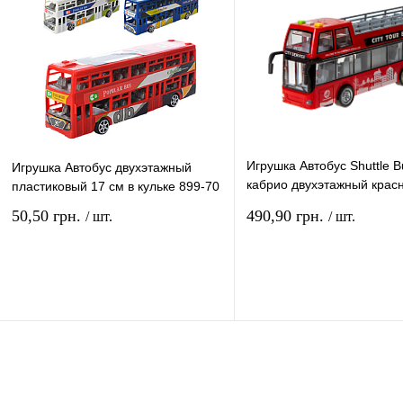
наличии
наличи
Игрушка Автобус Shuttle B
Игрушка Автобус двухэтажный
кабрио двухэтажный крас
пластиковый 17 см в кульке 899-70
см WY916A
50,50 грн.
490,90 грн.
/ шт.
/ шт.
В корзину
В ко
Купить в 1 клик
Сравнение
Купить в 1 клик
Сравн
В избранное
В
В избранное
наличии
наличи