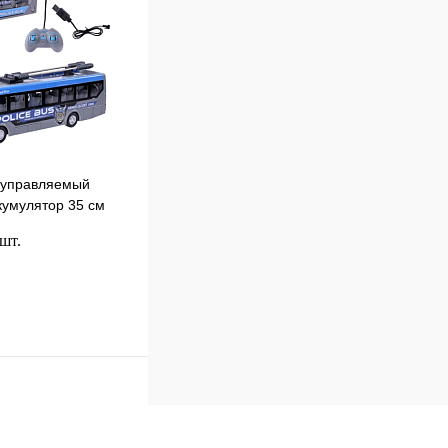
наличии
оуправляемый
кумулятор 35 см
 шт.
В корзину
к
Сравнение
В
наличии