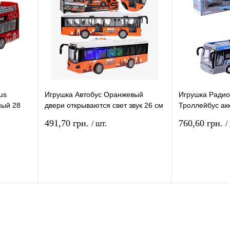
и
наличии
us
Игрушка Автобус Оранжевый
Игрушка Ради
ный 28
двери открываются свет звук 26 см
Троллейбус ак
JS120A
899-5G
491,70 грн.
760,60 грн.
/ шт.
/
рзину
В корзину
ение
Купить в 1 клик
Сравнение
Купить в 1 кли
В
В избранное
В
В избранное
и
наличии