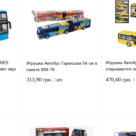
RIES
Игрушка Автоб
Игрушка Автобус Гармошка 54 см в
вет звук
открываются св
пакете 899-78
JS120В
313,90 грн.
470,60 грн.
/ шт.
/
рзину
В корзину
ение
Купить в 1 клик
Сравнение
Купить в 1 кли
В
В избранное
В
В избранное