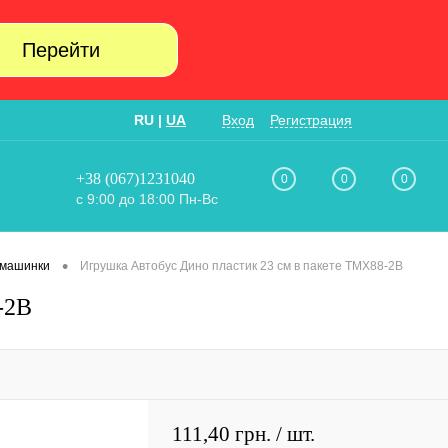
Перейти
RU
|
UA
Вход
Регистрация
+38 (067)1231040
0
0
0
с 9:00 до 18:00 Пн-Вс
•
 машинки
Игрушка Автобус Дино пластик 23 см в пакете TMX88-2B
-2B
111,40 грн.
/ шт.