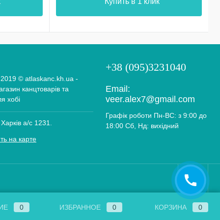
к
Купить в 1 клик
+38 (095)3231040
 2019 © atlaskanc.kh.ua -
Email:
газин канцтоварів та
veer.alex7@gmail.com
ля хобі
Графік роботи Пн-ВС: з 9:00 до
 Харків а/с 1231.
18:00 Сб, Нд: вихідний
ть на карте
ИЕ
0
ИЗБРАННОЕ
0
КОРЗИНА
0