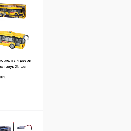
ус желтый двери
ет звук 28 см
 шт.
В корзину
к
Сравнение
В