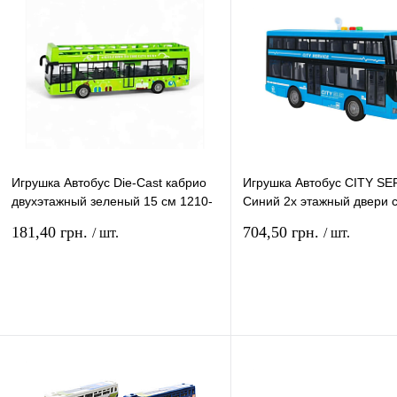
Игрушка Автобус Die-Cast кабрио
Игрушка Автобус CITY SE
двухэтажный зеленый 15 см 1210-
Синий 2х этажный двери с
1D48
28 см RJ5504
181,40 грн.
704,50 грн.
/ шт.
/ шт.
В корзину
В ко
Купить в 1 клик
Сравнение
Купить в 1 клик
Сравн
В избранное
В
В избранное