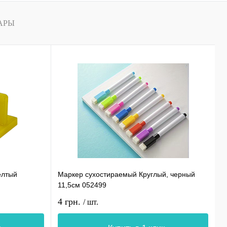
АРЫ
елтый
Маркер сухостираемый Круглый, черный
С
11,5см 052499
0
4 грн.
1
/ шт.