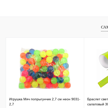
В избранное
В
В избранное
наличии
наличи
СА
Игрушка Мяч попрыгунчик 2,7 см неон 9031-
Браслет све
2,7
салатовый 3