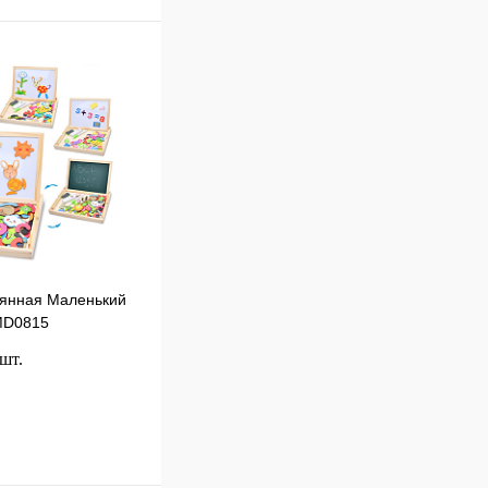
вянная Маленький
MD0815
 шт.
В корзину