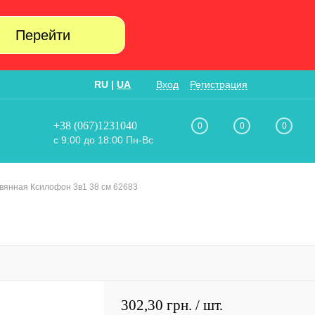
Перейти
RU
|
UA
Вход
Регистрация
+38 (067)1231040
0
0
0
с 9:00 до 18:00 Пн-Вс
вянная Ксилофон 3в1 38 см 62683
302,30 грн.
/ шт.