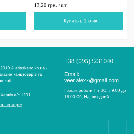
и
13,20 грн.
1
/ шт.
к
Купить в 1 клик
+38 (095)3231040
 2019 © atlaskanc.kh.ua -
Email:
газин канцтоварів та
veer.alex7@gmail.com
ля хобі
Графік роботи Пн-ВС: з 9:00 до
 Харків а/с 1231.
18:00 Сб, Нд: вихідний
ть на карте