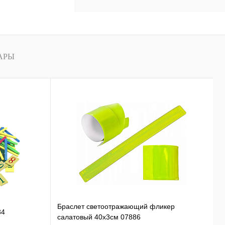
В
наличии
АРЫ
Б
Браслет светоотражающий фликер
34
о
салатовый 40х3см 07886