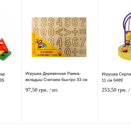
ение
Купить в 1 клик
Сравнение
Купить в 1 кли
В
В избранное
В
В избранное
и
наличии
Игрушка Деревянная Рамка-
тер
Игрушка Серпа
вкладыш Считаем Быстро 33 см
05
11 см 0489
30011706
97,50 грн.
253,50 грн.
/ шт.
/
рзину
В корзину
ение
Купить в 1 клик
Сравнение
Купить в 1 кли