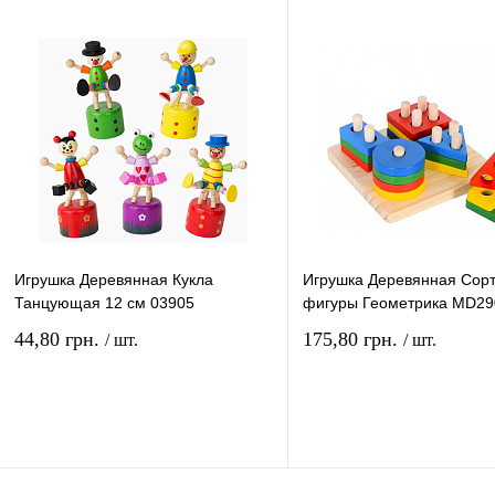
Купить в 1 клик
Сравнение
Купить в 1 клик
Сравн
В избранное
В
В избранное
наличии
наличи
Игрушка Деревянная Кукла
Игрушка Деревянная Сор
Танцующая 12 см 03905
фигуры Геометрика MD29
44,80 грн.
175,80 грн.
/ шт.
/ шт.
В корзину
В ко
Купить в 1 клик
Сравнение
Купить в 1 клик
Сравн