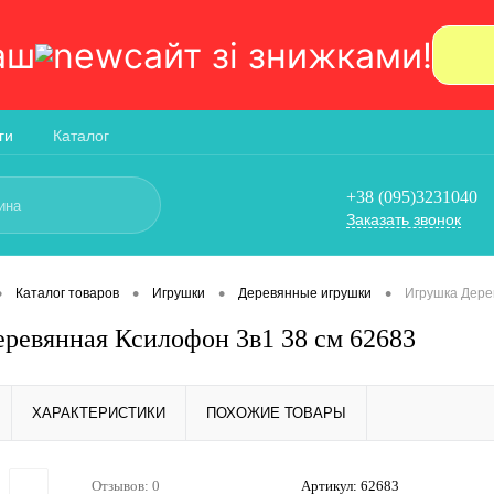
аш
сайт зi знижками!
ги
Каталог
+38 (095)3231040
Заказать звонок
•
•
•
•
Каталог товаров
Игрушки
Деревянные игрушки
Игрушка Дере
ревянная Ксилофон 3в1 38 см 62683
ХАРАКТЕРИСТИКИ
ПОХОЖИЕ ТОВАРЫ
Отзывов: 0
Артикул:
62683