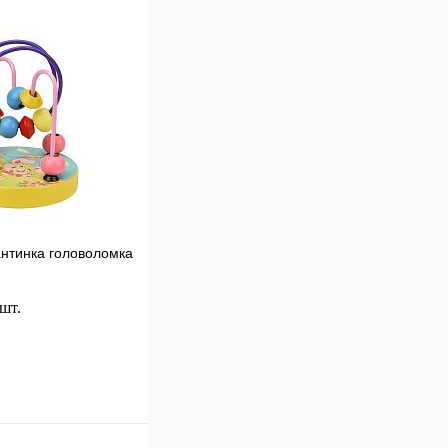
к
Сравнение
В
наличии
нтинка головоломка
 шт.
В корзину
к
Сравнение