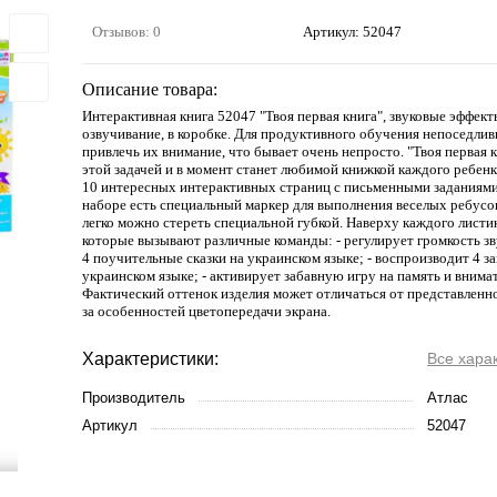
Отзывов: 0
Артикул:
52047
Описание товара:
Интерактивная книга 52047 "Твоя первая книга", звуковые эффект
озвучивание, в коробке. Для продуктивного обучения непоседл
привлечь их внимание, что бывает очень непросто. "Твоя первая к
этой задачей и в момент станет любимой книжкой каждого ребенк
10 интересных интерактивных страниц с письменными заданиями
наборе есть специальный маркер для выполнения веселых ребусов
легко можно стереть специальной губкой. Наверху каждого листик
которые вызывают различные команды: - регулирует громкость зв
4 поучительные сказки на украинском языке; - воспроизводит 4 з
украинском языке; - активирует забавную игру на память и внима
Фактический оттенок изделия может отличаться от представленно
за особенностей цветопередачи экрана.
Характеристики:
Все хара
Производитель
Атлас
Артикул
52047