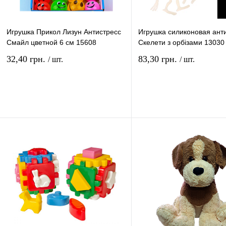
Игрушка Прикол Лизун Антистресс
Игрушка силиконовая ант
Смайл цветной 6 см 15608
Скелети з орбізами 13030
32,40 грн.
83,30 грн.
/ шт.
/ шт.
В корзину
В ко
Купить в 1 клик
Сравнение
Купить в 1 клик
Сравн
В избранное
В
В избранное
наличии
наличи