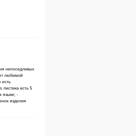
ния непоседливых
нет любимой
 есть
 листика есть 5
 языке; -
тенок изделия