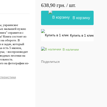
638,90 грн.
/ шт.
В корзину
ы, украинское
ивых малышей нужно
нига" справится с
Купить в 1 клик
а! Книга состоит из
 на обороте. В
 и задач, который
а есть 5 иконок,
В наличии
ука; - воспроизводит
аводных песенки на
тельность.
Поделиться
го на фотографии из-
ктеристики