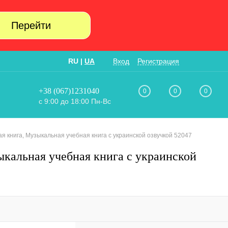
Перейти
RU
|
UA
Вход
Регистрация
+38 (067)1231040
0
0
0
с 9:00 до 18:00 Пн-Вс
я книга, Музыкальная учебная книга с украинской озвучкой 52047
ыкальная учебная книга с украинской