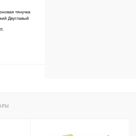
оновая тянучка
кий Двуглавый
 12055
т.
В корзину
к
К сравнению
В
наличии
АРЫ