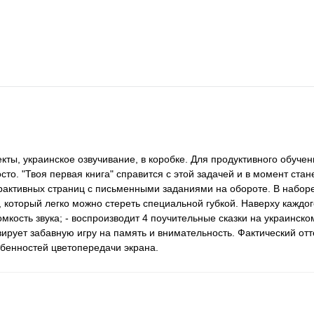
екты, украинское озвучивание, в коробке. Для продуктивного обуче
то. "Твоя первая книга" справится с этой задачей и в момент ста
ерактивных страниц с письменными заданиями на обороте. В наборе
который легко можно стереть специальной губкой. Наверху каждого
мкость звука; - воспроизводит 4 поучительные сказки на украинском
вирует забавную игру на память и внимательность. Фактический от
обенностей цветопередачи экрана.