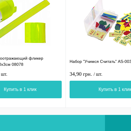
тоотражающий фликер
Набор "Учимся Считать" AS-00
0х3см 08078
34,90 грн.
/ шт.
/ шт.
Купить в 1 клик
Купить в 1 кли