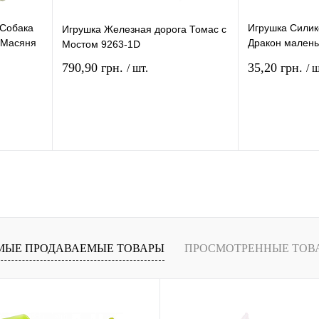
 Собака
Игрушка Силик
Игрушка Железная дорога Томас с
 Масяня
Дракон малень
Мостом 9263-1D
Зеленый 12 см
790,90 грн.
35,20 грн.
/ шт.
/ ш
рзину
В корзину
внению
Купить в 1 клик
К сравнению
Купить в 1 кли
В
В избранное
В
В избранное
и
наличии
МЫЕ ПРОДАВАЕМЫЕ ТОВАРЫ
ПРОСМОТРЕННЫЕ ТОВ