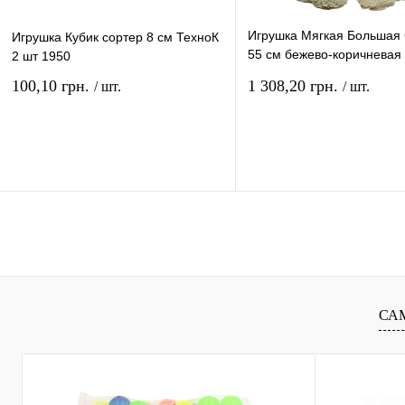
Игрушка Мягкая Большая
Игрушка Кубик сортер 8 см ТехноК
55 см бежево-коричневая
2 шт 1950
Q-298-113TM
100,10 грн.
1 308,20 грн.
/ шт.
/ шт.
В корзину
В ко
Купить в 1 клик
К сравнению
Купить в 1 клик
К сра
В избранное
В
В избранное
наличии
наличи
СА