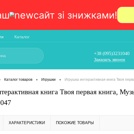
аш
сайт зi знижками!
ги
Каталог
+38 (095)3231040
Заказать звонок
•
•
•
Каталог товаров
Игрушки
Игрушка интерактивная книга Твоя перва
терактивная книга Твоя первая книга, Муз
2047
ХАРАКТЕРИСТИКИ
ПОХОЖИЕ ТОВАРЫ