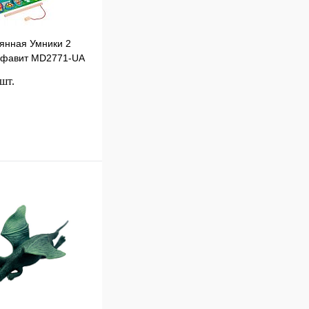
янная Умники 2
лфавит MD2771-UA
 шт.
В корзину
к
Сравнение
В
наличии