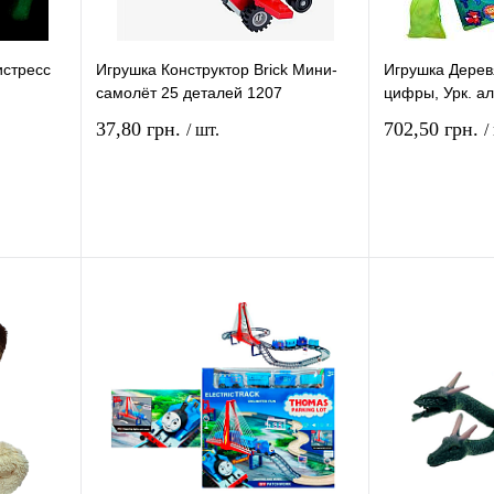
истресс
Игрушка Конструктор Brick Мини-
Игрушка Дерев
самолёт 25 деталей 1207
цифры, Урк. а
37,80 грн.
702,50 грн.
/ шт.
/
рзину
В корзину
ение
Купить в 1 клик
Сравнение
Купить в 1 кли
В
В избранное
В
В избранное
и
наличии