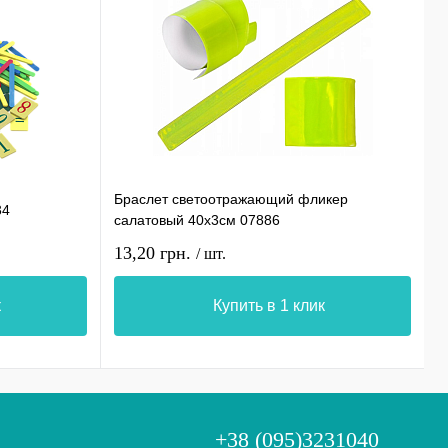
Б
Браслет светоотражающий фликер
34
о
салатовый 40х3см 07886
и
13,20 грн.
1
/ шт.
к
Купить в 1 клик
+38 (095)3231040