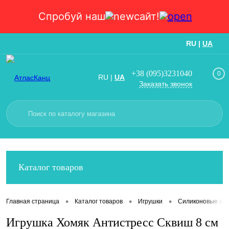
Спробуй наш
сайт!
RU
|
UA
Вход
Регистрация
+38 (095)3231040
0
RU
|
UA
Заказать звонок
Каталог товаров
•
•
•
Главная страница
Каталог товаров
Игрушки
Силиконовые ант
Игрушка Хомяк Антистресс Сквиш 8 см