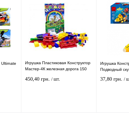
В
В избранное
В
В избранное
и
наличии
Игрушка Пластиковая Конструктор
 Ultimate
Игрушка Констр
Мастер-4К железная дорога 150
Подводный ску
деталей 5211
450,40 грн.
37,80 грн.
/ шт.
/ ш
рзину
В корзину
ение
Купить в 1 клик
Сравнение
Купить в 1 кли
В
В избранное
В
В избранное