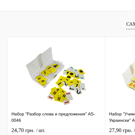
наличии
наличи
СА
Набор "Разбор слова и предложения" AS-
Набор "Учимс
0046
Украински" 
24,70 грн.
27,90 грн.
/ шт.