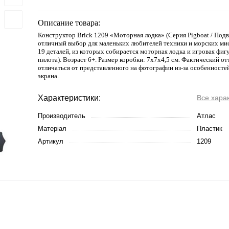
Описание товара:
Конструктор Brick 1209 «Моторная лодка» (Серия Pigboat / Под
отличный выбор для маленьких любителей техники и морских мис
19 деталей, из которых собирается моторная лодка и игровая фигу
пилота). Возраст 6+. Размер коробки: 7х7x4,5 см. Фактический о
отличаться от представленного на фотографии из-за особенносте
экрана.
Характеристики:
Все хара
Производитель
Атлас
Матеріал
Пластик
Артикул
1209