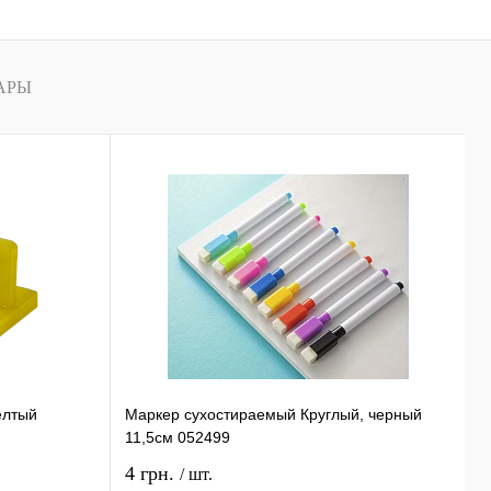
наличии
АРЫ
елтый
Маркер сухостираемый Круглый, черный
С
11,5см 052499
0
4 грн.
1
/ шт.