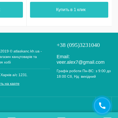
к
Купить в 1 клик
+38 (095)3231040
 2019 © atlaskanc.kh.ua -
Email:
газин канцтоварів та
veer.alex7@gmail.com
ля хобі
Графік роботи Пн-ВС: з 9:00 до
 Харків а/с 1231.
18:00 Сб, Нд: вихідний
ть на карте