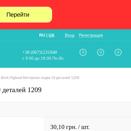
Перейти
RU
|
UA
Вход
Регистрация
+38 (067)1231040
0
0
0
с 9:00 до 18:00 Пн-Вс
 Brick Pigboat Моторная лодка 19 деталей 1209
 деталей 1209
30,10 грн.
/ шт.