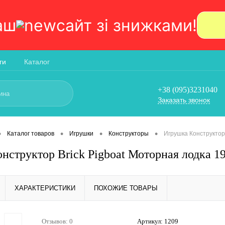
аш
сайт зi знижками!
ги
Каталог
+38 (095)3231040
Заказать звонок
•
•
•
•
Каталог товаров
Игрушки
Конструкторы
Игрушка Конструктор
нструктор Brick Pigboat Моторная лодка 19
ХАРАКТЕРИСТИКИ
ПОХОЖИЕ ТОВАРЫ
Отзывов: 0
Артикул:
1209