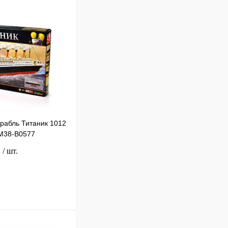
орабль Титаник 1012
M38-B0577
.
/ шт.
В корзину
к
Сравнение