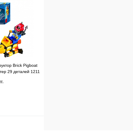
В
наличии
уктор Brick Pigboat
тер 29 деталей 1211
т.
В корзину
к
Сравнение
В