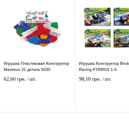
В избранное
В
В избранное
наличии
наличи
Игрушка Пластиковая Конструктор
Игрушка Конструктор Brick
Maximus 31 деталь 5030
Racing KY89016 1-4
62,60 грн.
98,10 грн.
/ шт.
/ шт.
В корзину
В ко
Купить в 1 клик
Сравнение
Купить в 1 клик
Сравн
В избранное
В
В избранное