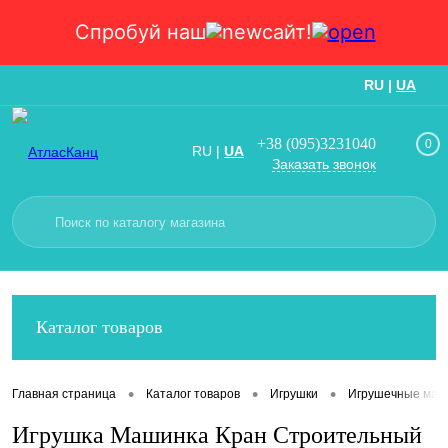
Спробуй наш
сайт!
RU
|
UA
Вход
Регистрация
+38 (095)3231040
0
RU
|
UA
Заказать звонок
Каталог товаров
•
•
•
Главная страница
Каталог товаров
Игрушки
Игрушечные маш
Игрушка Машинка Кран Строительный