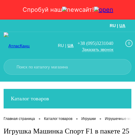
Спробуй наш
сайт!
RU
|
UA
Вход
Регистрация
+38 (095)3231040
0
RU
|
UA
Заказать звонок
Каталог товаров
•
•
•
Главная страница
Каталог товаров
Игрушки
Игрушечные маш
Игрушка Машинка Спорт F1 в пакете 25