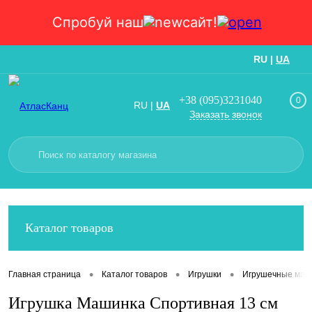
Спробуй наш
сайт!
RU
|
UA
Вход
Регистрация
+38 (095)3231040
0
RU
|
UA
Заказать звонок
Каталог товаров
•
•
•
Главная страница
Каталог товаров
Игрушки
Игрушечные маш
Игрушка Машинка Спортивная 13 см