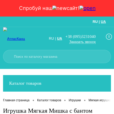
Спробуй наш
сайт!
RU
|
UA
Вход
Регистрация
+38 (095)3231040
0
RU
|
UA
Заказать звонок
Каталог товаров
•
•
•
Главная страница
Каталог товаров
Игрушки
Мягкая игрушка
Игрушка Мягкая Мишка с бантом