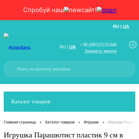
Спробуй наш
сайт!
RU
|
UA
Вход
Регистрация
+38 (095)3231040
0
RU
|
UA
Заказать звонок
Каталог товаров
•
•
•
Главная страница
Каталог товаров
Игрушки
Игрушка Парашюти
Игрушка Парашютист пластик 9 см в