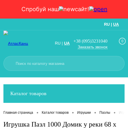
Спробуй наш
сайт!
RU
|
UA
Вход
Регистрация
+38 (095)3231040
0
RU
|
UA
Заказать звонок
Каталог товаров
•
•
•
•
Главная страница
Каталог товаров
Игрушки
Пазлы
Игруш
Игрушка Пазл 1000 Домик у реки 68 х