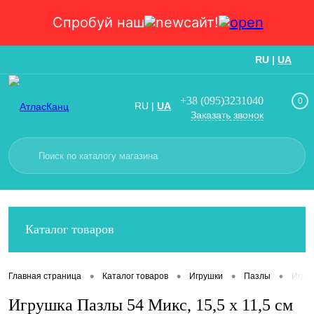
Спробуй наш
сайт!
RU
|
UA
Вход
Регистрация
+38 (095)3231040
0
RU
|
UA
Заказать звонок
Каталог товаров
•
•
•
•
Главная страница
Каталог товаров
Игрушки
Пазлы
Игруш
Игрушка Пазлы 54 Микс, 15,5 х 11,5 см