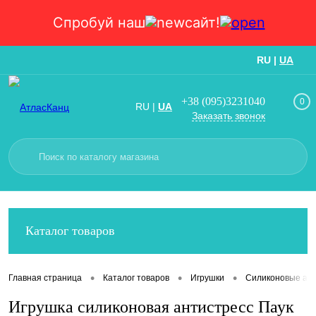
Спробуй наш
сайт!
RU
|
UA
Вход
Регистрация
+38 (095)3231040
0
RU
|
UA
Заказать звонок
Каталог товаров
•
•
•
Главная страница
Каталог товаров
Игрушки
Силиконовые ант
Игрушка силиконовая антистресс Паук