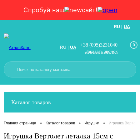
Спробуй наш
сайт!
RU
|
UA
Вход
Регистрация
+38 (095)3231040
0
RU
|
UA
Заказать звонок
Каталог товаров
•
•
•
Главная страница
Каталог товаров
Игрушки
Игрушка Вертолет
Игрушка Вертолет леталка 15см с