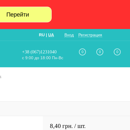
Перейти
RU
|
UA
Вход
Регистрация
+38 (067)1231040
0
0
0
с 9:00 до 18:00 Пн-Вс
4
8,40 грн.
/ шт.