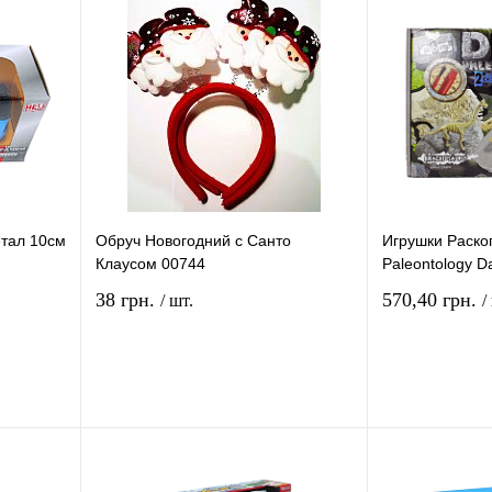
тал 10см
Обруч Новогодний с Санто
Игрушки Раско
Клаусом 00744
Paleontology D
38 грн.
570,40 грн.
/ шт.
/
рзину
В корзину
ение
Купить в 1 клик
Сравнение
Купить в 1 кли
В
В избранное
В
В избранное