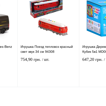
и
наличии
es-Benz
Игрушка Поезд тепловоз красный
Игрушка Дерев
свет звук 34 см 94308
Кубик 5в1 MD0
754,90 грн.
647,20 грн.
/ шт.
/
рзину
В корзину
ение
Купить в 1 клик
Сравнение
Купить в 1 кли
В
В избранное
В
В избранное
и
наличии