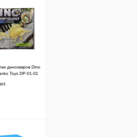
пки динозавров Dino
anko Toys DР-01-01
 шт.
В корзину
к
Сравнение
В