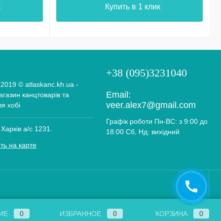
к
Купить в 1 клик
+38 (095)3231040
 2019 © atlaskanc.kh.ua -
Email:
газин канцтоварів та
veer.alex7@gmail.com
ля хобі
Графік роботи Пн-ВС: з 9:00 до
 Харків а/с 1231.
18:00 Сб, Нд: вихідний
ть на карте
ИЕ
0
ИЗБРАННОЕ
0
КОРЗИНА
0