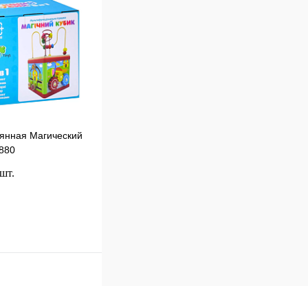
наличии
янная Магический
880
 шт.
В корзину
к
Сравнение
В
наличии