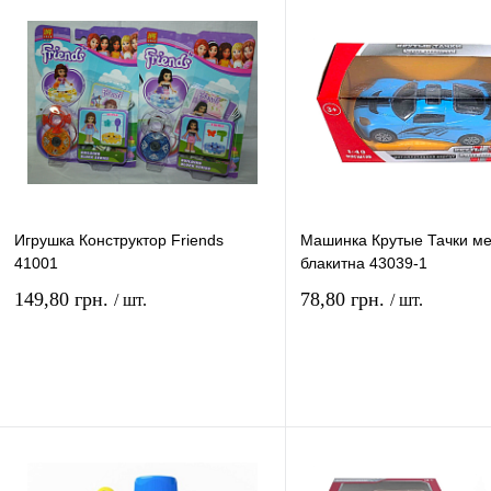
Игрушка Конструктор Friends
Машинка Крутые Тачки ме
41001
блакитна 43039-1
149,80 грн.
78,80 грн.
/ шт.
/ шт.
В корзину
В ко
Купить в 1 клик
Сравнение
Купить в 1 клик
Сравн
В избранное
В
В избранное