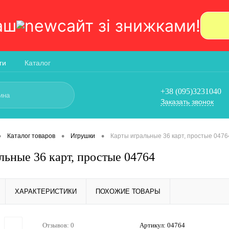
аш
сайт зi знижками!
ги
Каталог
+38 (095)3231040
Заказать звонок
•
•
•
Каталог товаров
Игрушки
Карты игральные 36 карт, простые 0476
льные 36 карт, простые 04764
ХАРАКТЕРИСТИКИ
ПОХОЖИЕ ТОВАРЫ
Отзывов: 0
Артикул:
04764