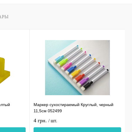
АРЫ
елтый
Маркер сухостираемый Круглый, черный
С
11,5см 052499
0
4 грн.
1
/ шт.