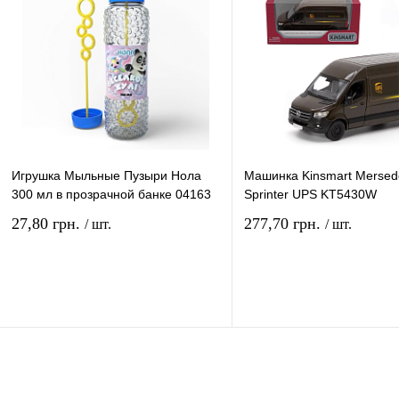
наличии
наличи
Игрушка Мыльные Пузыри Нола
Машинка Kinsmart Mersed
300 мл в прозрачной банке 04163
Sprinter UPS KT5430W
27,80 грн.
277,70 грн.
/ шт.
/ шт.
В корзину
В ко
Купить в 1 клик
Сравнение
Купить в 1 клик
Сравн
В избранное
В
В избранное
наличии
наличи