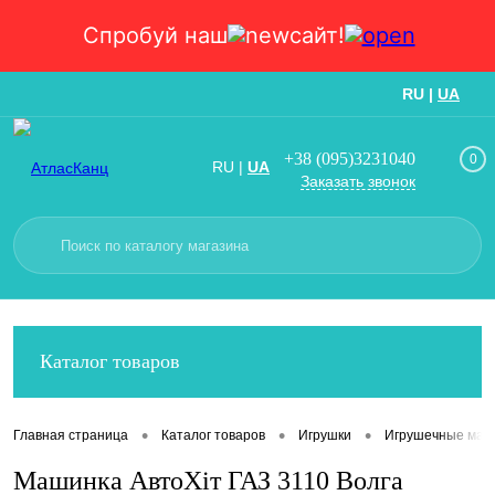
Спробуй наш
сайт!
RU
|
UA
Вход
Регистрация
+38 (095)3231040
0
RU
|
UA
Заказать звонок
Каталог товаров
•
•
•
Главная страница
Каталог товаров
Игрушки
Игрушечные маш
Машинка АвтоХіт ГАЗ 3110 Волга