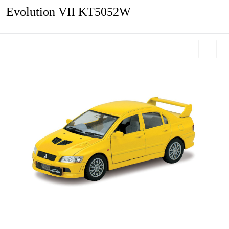
Evolution VII KT5052W