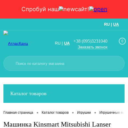
Спробуй наш
сайт!
RU
|
UA
Вход
Регистрация
+38 (095)3231040
0
RU
|
UA
Заказать звонок
Каталог товаров
•
•
•
Главная страница
Каталог товаров
Игрушки
Игрушечные маш
Машинка Kinsmart Mitsubishi Lanser