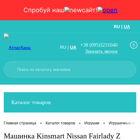
Спробуй наш
сайт!
RU
|
UA
Вход
Регистрация
+38 (095)3231040
0
RU
|
UA
Заказать звонок
Каталог товаров
•
•
•
Главная страница
Каталог товаров
Игрушки
Игрушечные маш
Машинка Kinsmart Nissan Fairlady Z