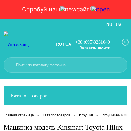
Спробуй наш
сайт!
RU
|
UA
Вход
Регистрация
+38 (095)3231040
0
RU
|
UA
Заказать звонок
Каталог товаров
•
•
•
Главная страница
Каталог товаров
Игрушки
Игрушечные маш
Машинка модель Kinsmart Toyota Hilux