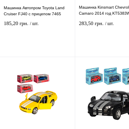
Машинка Kinsmart Chevrol
Машинка Автопром Toyota Land
Camaro 2014 год KT5383
Cruiser FJ40 с прицепом 7465
911
185,20 грн.
283,50 грн.
/ шт.
/ шт.
В корзину
В ко
Купить в 1 клик
Сравнение
Купить в 1 клик
Сравн
В избранное
В
В избранное
наличии
наличи