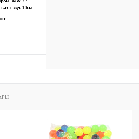
пром BMW Х7
 свет звук 16см
 шт.
В корзину
к
Сравнение
В
наличии
АРЫ