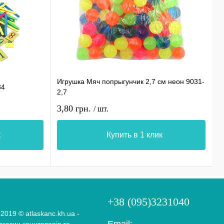
Игрушка Мяч попрыгунчик 2,7 см неон 9031-
М
34
2,7
х
3,80 грн.
5
/ шт.
к
Купить в 1 клик
+38 (095)3231040
 2019 © atlaskanc.kh.ua -