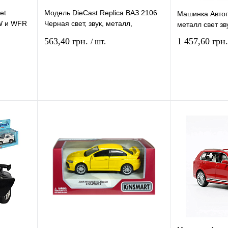
et
Модель DieCast Replica ВАЗ 2106
Машинка Автоп
W и WFR
Черная свет, звук, металл,
металл свет з
инерционная 14см 611A, 04293
563,40 грн.
1 457,60 грн
/ шт.
рзину
В корзину
ение
Купить в 1 клик
Сравнение
Купить в 1 кли
В
В избранное
В
В избранное
и
наличии