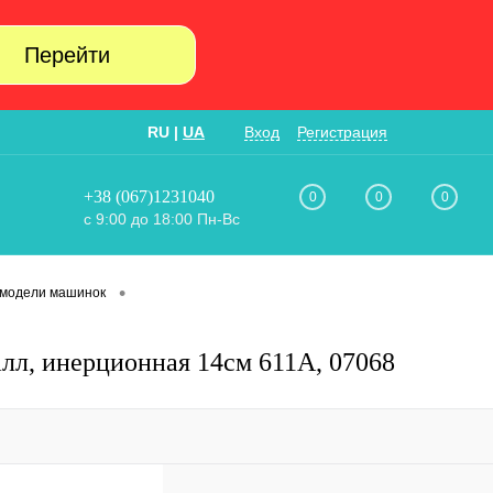
Перейти
RU
|
UA
Вход
Регистрация
+38 (067)1231040
0
0
0
с 9:00 до 18:00 Пн-Вс
•
модели машинок
талл, инерционная 14см 611A, 07068