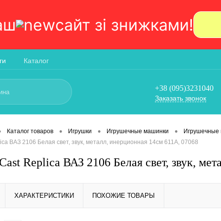
аш
сайт зi знижками!
ги
Каталог
+38 (095)3231040
Заказать звонок
•
•
•
•
Каталог товаров
Игрушки
Игрушечные машинки
Игрушечные 
ica ВАЗ 2106 Белая свет, звук, металл, инерционная 14см 611A, 07068
ast Replica ВАЗ 2106 Белая свет, звук, ме
ХАРАКТЕРИСТИКИ
ПОХОЖИЕ ТОВАРЫ