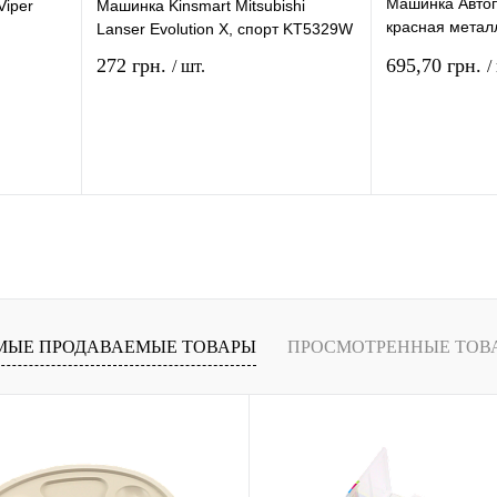
Машинка Авто
Viper
Машинка Kinsmart Mitsubishi
красная металл
Lanser Evolution X, спорт KT5329W
68470
272 грн.
695,70 грн.
/ шт.
/
рзину
В корзину
ение
Купить в 1 клик
Сравнение
Купить в 1 кли
В
В избранное
В
В избранное
и
наличии
МЫЕ ПРОДАВАЕМЫЕ ТОВАРЫ
ПРОСМОТРЕННЫЕ ТОВ