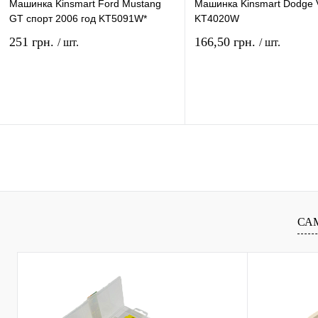
Машинка Kinsmart Ford Mustang
Машинка Kinsmart Dodge 
GT спорт 2006 год KT5091W*
KT4020W
251 грн.
166,50 грн.
/ шт.
/ шт.
В корзину
В ко
Купить в 1 клик
Сравнение
Купить в 1 клик
Сравн
В избранное
В
В избранное
наличии
наличи
СА