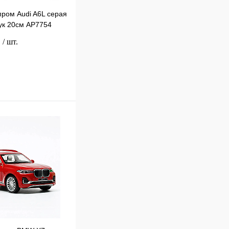
ром Audi A6L серая
вук 20см AP7754
.
/ шт.
В корзину
к
Сравнение
В
наличии