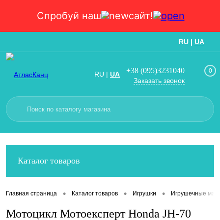
Спробуй наш
сайт!
RU
|
UA
Вход
Регистрация
+38 (095)3231040
0
RU
|
UA
Заказать звонок
Каталог товаров
•
•
•
Главная страница
Каталог товаров
Игрушки
Игрушечные маш
Мотоцикл Мотоексперт Honda JH-70