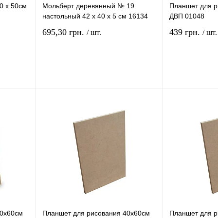
0 х 50см
Мольберт деревянный № 19
Планшет для р
настольный 42 х 40 х 5 см 16134
ДВП 01048
695,30 грн.
439 грн.
/ шт.
/ шт.
рзину
В корзину
ение
Купить в 1 клик
Сравнение
Купить в 1 кли
В
В избранное
В
В избранное
и
наличии
50х60см
Планшет для рисования 40х60см
Планшет для р