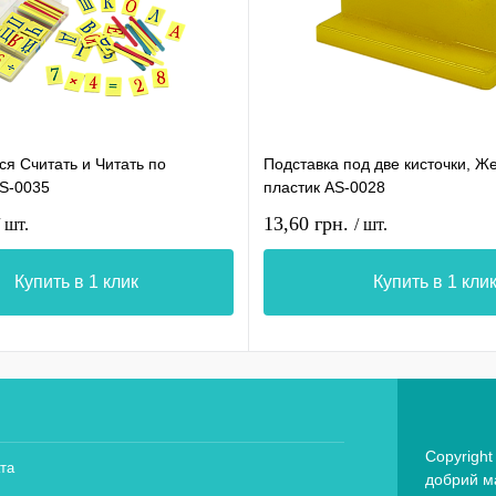
я Считать и Читать по
Подставка под две кисточки, Ж
AS-0035
пластик AS-0028
13,60 грн.
/ шт.
/ шт.
Купить в 1 клик
Купить в 1 кли
Copyright
та
добрий ма