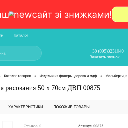
аш
сайт зi знижками!
ги
Каталог
+38 (095)3231040
Заказать звонок
•
•
•
Каталог товаров
Изделия из фанеры, дерева и мдф
Мольберти, 
я рисования 50 х 70см ДВП 00875
ХАРАКТЕРИСТИКИ
ПОХОЖИЕ ТОВАРЫ
Отзывов: 0
Артикул:
00875