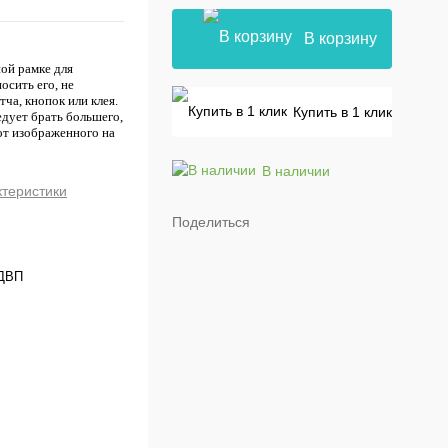
В корзину
ой рамке для
осить его, не
ча, кнопок или клея.
Купить в 1 клик
едует брать большего,
от изображенного на
В наличии
ктеристики
Поделиться
ДВП