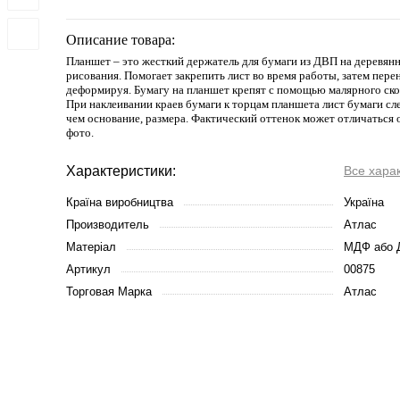
Описание товара:
Планшет – это жесткий держатель для бумаги из ДВП на деревянн
рисования. Помогает закрепить лист во время работы, затем перен
деформируя. Бумагу на планшет крепят с помощью малярного скот
При наклеивании краев бумаги к торцам планшета лист бумаги сл
чем основание, размера. Фактический оттенок может отличаться 
фото.
Характеристики:
Все хара
Країна виробництва
Україна
Производитель
Атлас
Матеріал
МДФ або 
Артикул
00875
Торговая Марка
Атлас