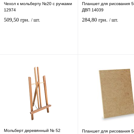
Чехол к мольберту №20 с ручками
Планшет для рисования 5
12974
ДВП 14039
509,50 грн.
284,80 грн.
/ шт.
/ шт.
В корзину
В ко
Купить в 1 клик
Сравнение
Купить в 1 клик
Сравн
В избранное
В
В избранное
наличии
наличи
Мольберт деревянный № 52
Планшет для рисования 