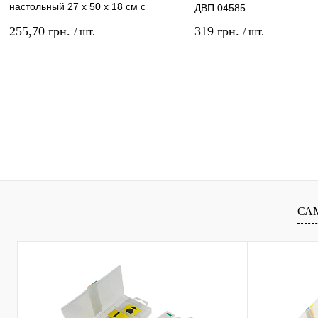
настольный 27 х 50 х 18 см с
ДВП 04585
цепочкой 16663
255,70 грн.
319 грн.
/ шт.
/ шт.
В корзину
В ко
Купить в 1 клик
Сравнение
Купить в 1 клик
Сравн
В избранное
В
В избранное
наличии
наличи
СА