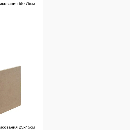
исования 55х75см
В корзину
к
Сравнение
В
наличии
исования 25х45см