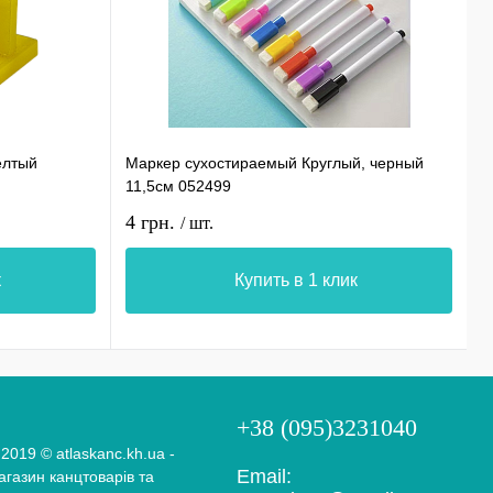
елтый
Маркер сухостираемый Круглый, черный
С
11,5см 052499
0
4 грн.
1
/ шт.
к
Купить в 1 клик
+38 (095)3231040
 2019 © atlaskanc.kh.ua -
Email:
газин канцтоварів та