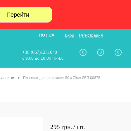
Перейти
RU
|
UA
Вход
Регистрация
+38 (067)1231040
0
0
0
с 9:00 до 18:00 Пн-Вс
•
планшети
Планшет для рисования 50 х 70см ДВП 00875
295 грн.
/ шт.