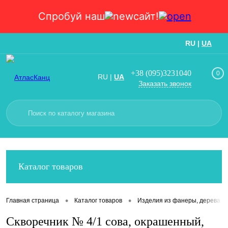
Спробуй наш
сайт!
RU
|
UA
Вход
Регистрация
+38 (095)3231040
0
RU
|
UA
Заказать звонок
Каталог товаров
•
•
Главная страница
Каталог товаров
Изделия из фанеры, дерева и
Скворечник № 4/1 сова, окрашенный,