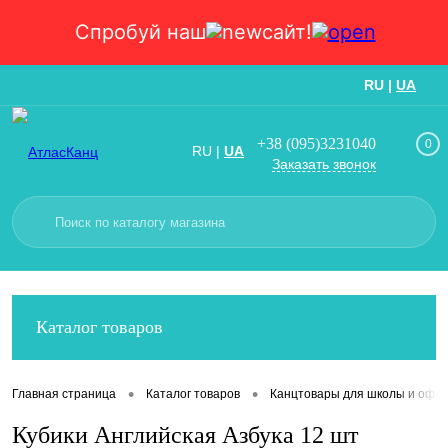
Спробуй наш
сайт!
RU
|
UA
Вход
Регистрация
+38 (095)3231040
0
RU
|
UA
Заказать звонок
Каталог товаров
•
•
Главная страница
Каталог товаров
Канцтовары для школы и офис
Кубики Английская Азбука 12 шт