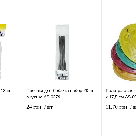
рзину
В корзину
ение
Купить в 1 клик
Сравнение
Купить в 1 кли
В
В избранное
В
В избранное
и
наличии
 12 шт
Пилочки для Лобзика набор 20 шт
Палитра оваль
в кульке AS-0279
х 17,5 см AS-0
24 грн.
11,70 грн.
/ шт.
/ ш
рзину
В корзину