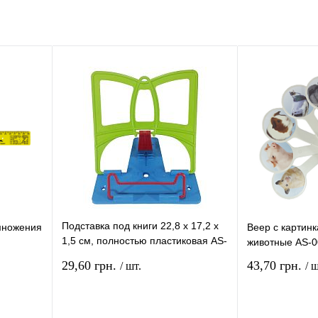
Подставка под книги 22,8 х 17,2 х
множения
Веер с картин
1,5 см, полностью пластиковая AS-
животные AS-0
0227, К-4015м
29,60 грн.
43,70 грн.
/ шт.
/ ш