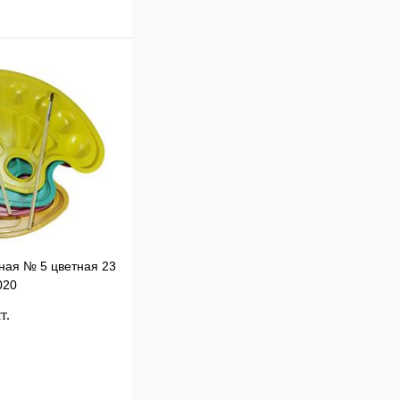
В корзину
к
Сравнение
В
наличии
ная № 5 цветная 23
020
т.
В корзину