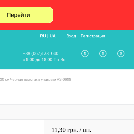
Перейти
RU
|
UA
Вход
Регистрация
+38 (067)1231040
0
0
0
с 9:00 до 18:00 Пн-Вс
30 см Черная пластик в упаковке AS-0608
11,30 грн.
/ шт.