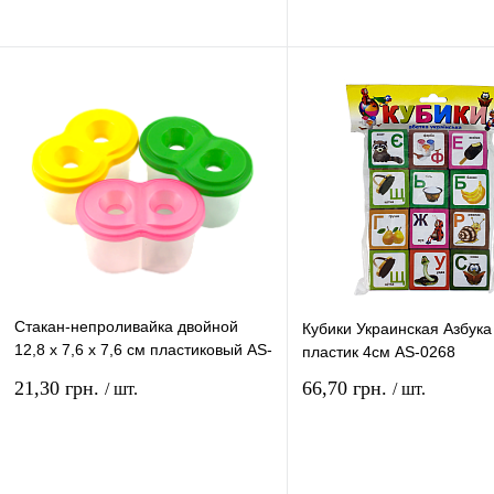
В корзину
В ко
Купить в 1 клик
Сравнение
Купить в 1 клик
Сравн
В избранное
В
В избранное
наличии
наличи
Стакан-непроливайка двойной
Кубики Украинская Азбука
12,8 х 7,6 х 7,6 см пластиковый AS-
пластик 4см AS-0268
0024, К-3024
21,30 грн.
66,70 грн.
/ шт.
/ шт.
В корзину
В ко