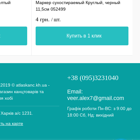
елтый
Маркер сухостираемый Круглый, черный
С
11,5см 052499
0
4 грн.
1
/ шт.
к
Купить в 1 клик
+38 (095)3231040
 2019 © atlaskanc.kh.ua -
Email:
газин канцтоварів та
veer.alex7@gmail.com
ля хобі
Графік роботи Пн-ВС: з 9:00 до
 Харків а/с 1231.
18:00 Сб, Нд: вихідний
ть на карте