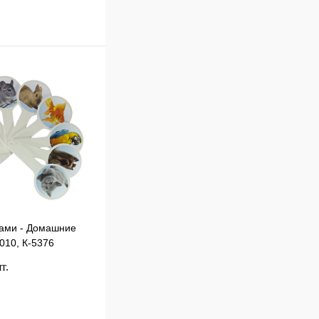
ками - Домашние
010, К-5376
т.