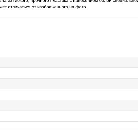
на из гибкого, прочного пластика с нанесением белой специальной
ожет отличаться от изображенного на фото.