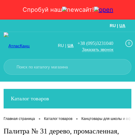
Спробуй наш
сайт!
RU
|
UA
Вход
Регистрация
+38 (095)3231040
0
RU
|
UA
Заказать звонок
Каталог товаров
•
•
Главная страница
Каталог товаров
Канцтовары для школы и офис
Палитра № 31 дерево, промасленная,