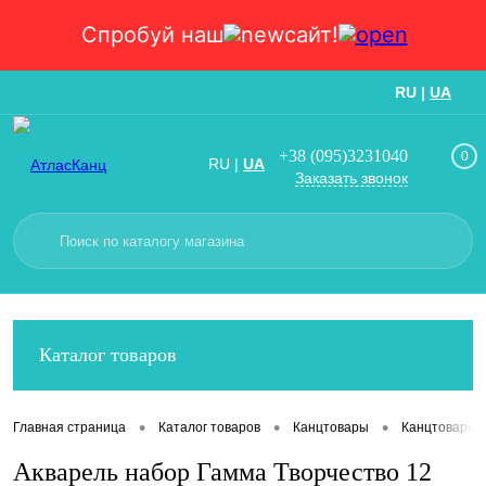
Спробуй наш
сайт!
RU
|
UA
Вход
Регистрация
+38 (095)3231040
0
RU
|
UA
Заказать звонок
Каталог товаров
•
•
•
Главная страница
Каталог товаров
Канцтовары
Канцтовары
Акварель набор Гамма Творчество 12