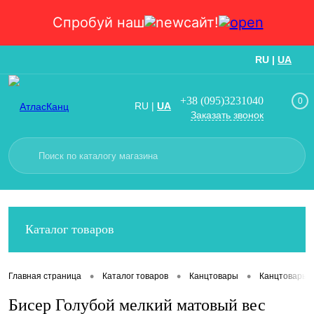
Спробуй наш
сайт!
RU
|
UA
Вход
Регистрация
+38 (095)3231040
0
RU
|
UA
Заказать звонок
Каталог товаров
•
•
•
Главная страница
Каталог товаров
Канцтовары
Канцтовары
Бисер Голубой мелкий матовый вес