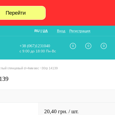
Перейти
RU
|
UA
Вход
Регистрация
+38 (067)1231040
0
0
0
с 9:00 до 18:00 Пн-Вс
тлый глянцевый d=4мм вес ~30гр 14139
139
20,40 грн.
/ шт.