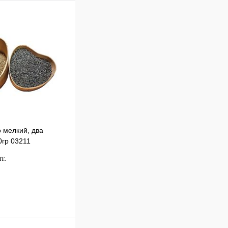
 мелкий, два
0гр 03211
т.
В корзину
к
Сравнение