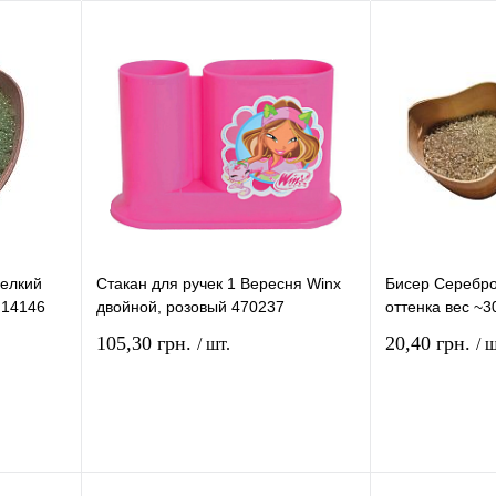
мелкий
Стакан для ручек 1 Вересня Winx
Бисер Серебро
 14146
двойной, розовый 470237
оттенка вес ~3
105,30 грн.
20,40 грн.
/ шт.
/ ш
рзину
В корзину
ение
Купить в 1 клик
Сравнение
Купить в 1 кли