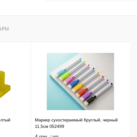
В
наличии
АРЫ
елтый
Маркер сухостираемый Круглый, черный
С
11,5см 052499
0
4 грн.
1
/ шт.