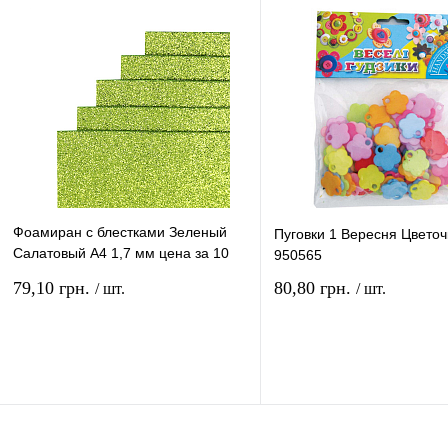
В избранное
В
В избранное
наличии
наличи
Фоамиран с блестками Зеленый
Пуговки 1 Вересня Цветочк
Салатовый А4 1,7 мм цена за 10
950565
листов 06182
79,10 грн.
80,80 грн.
/ шт.
/ шт.
В корзину
В ко
Купить в 1 клик
Сравнение
Купить в 1 клик
Сравн