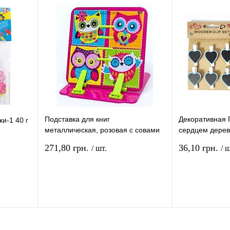
В
В избранное
В
В избранное
и
наличии
Подставка для книг
Декоративная 
и-1 40 г
металлическая, розовая с совами
сердцем дерев
470414
2
271,80 грн.
36,10 грн.
/ шт.
/ ш
рзину
В корзину
ение
Купить в 1 клик
Сравнение
Купить в 1 кли