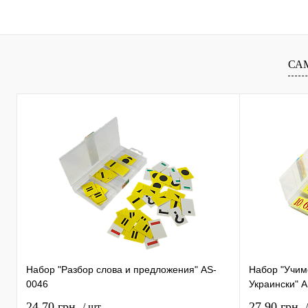
В избранное
В
В избранное
наличии
наличи
СА
Набор "Разбор слова и предложения" AS-
Набор "Учимс
0046
Украински" 
24,70 грн.
27,90 грн.
/ шт.