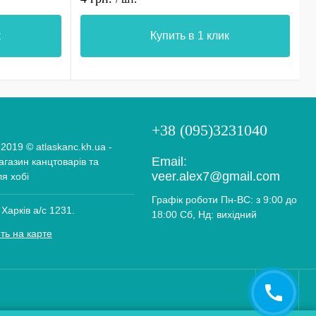
к
Купить в 1 клик
+38 (095)3231040
 2019 © atlaskanc.kh.ua -
Email:
газин канцтоварів та
veer.alex7@gmail.com
ля хобі
Графік роботи Пн-ВС: з 9:00 до
 Харків а/с 1231.
18:00 Сб, Нд: вихідний
ть на карте