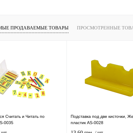
В
В избранное
В
В избранное
и
наличии
МЫЕ ПРОДАВАЕМЫЕ ТОВАРЫ
ПРОСМОТРЕННЫЕ ТОВ
я Считать и Читать по
Подставка под две кисточки, Ж
AS-0035
пластик AS-0028
13,60 грн.
/ шт.
/ шт.