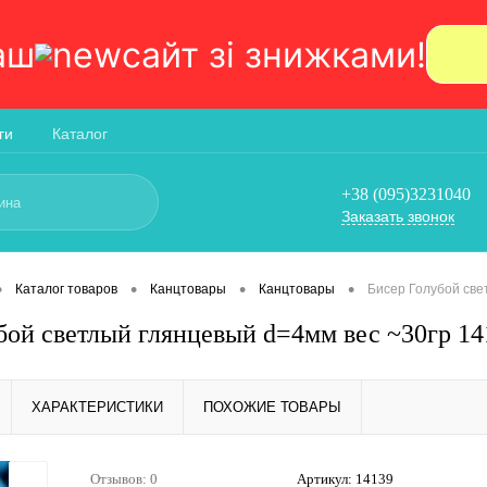
аш
сайт зi знижками!
ги
Каталог
+38 (095)3231040
Заказать звонок
•
•
•
•
Каталог товаров
Канцтовары
Канцтовары
Бисер Голубой све
бой светлый глянцевый d=4мм вес ~30гр 14
ХАРАКТЕРИСТИКИ
ПОХОЖИЕ ТОВАРЫ
Отзывов: 0
Артикул:
14139