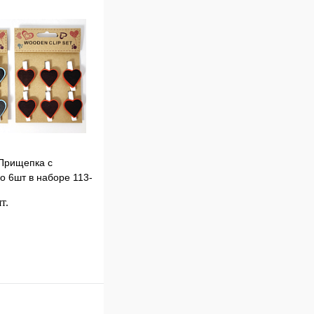
В
наличии
Прищепка с
о 6шт в наборе 113-
т.
В корзину
к
Сравнение