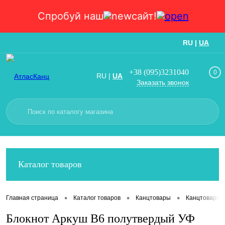
Спробуй наш
сайт!
RU
|
UA
Вход
Регистрация
+38 (095)3231040
0
RU
|
UA
Заказать звонок
Каталог товаров
•
•
•
Главная страница
Каталог товаров
Канцтовары
Канцтовары
Блокнот Аркуш В6 полутвердый УФ