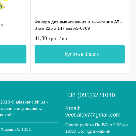
Фанера для выпиливания и выжигания А5 -
П
34
3 мм 225 х 147 мм AS-0709
п
41,30 грн.
1
/ шт.
к
Купить в 1 клик
+38 (095)3231040
 2019 © atlaskanc.kh.ua -
Email:
газин канцтоварів та
veer.alex7@gmail.com
ля хобі
Графік роботи Пн-ВС: з 9:00 до
 Харків а/с 1231.
18:00 Сб, Нд: вихідний