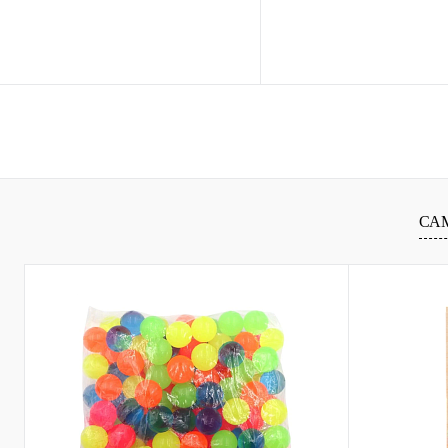
В корзину
В ко
Купить в 1 клик
Сравнение
Купить в 1 клик
Сравн
В избранное
В
В избранное
наличии
наличи
СА