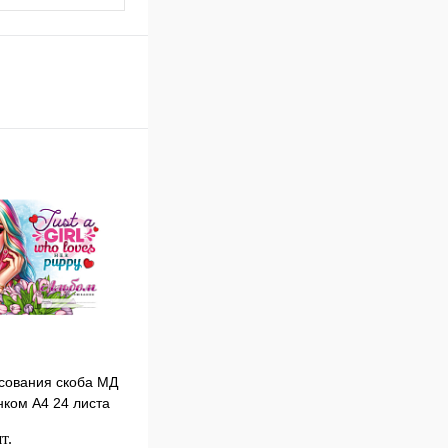
сования скоба МД
нком А4 24 листа
т.