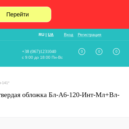
Перейти
RU
|
UA
Вход
Регистрация
+38 (067)1231040
0
0
0
с 9:00 до 18:00 Пн-Вс
ф-141*
твердая обложка Бл-А6-120-Инт-Мл+Вл-