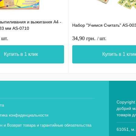
выпиливания и выжигания А4 -
Набор "Учимся Считать" AS-00
283 мм AS-0710
34,90 грн.
/ шт.
/ шт.
Купить в 1 клик
Купить в 1 кли
Copyright
та
добрий ма
товарів д
тика конфиденциальности
н и Возврат товара и гарантийные обязательства
61051, м.