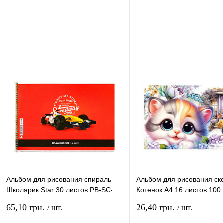
В корзину
В ко
Купить в 1 клик
Сравнение
Купить в 1 клик
Сравн
В избранное
В
В избранное
наличии
наличи
Альбом для рисования спираль
Альбом для рисования ск
Школярик Star 30 листов PB-SC-
Котенок А4 16 листов 100 
030-***
24119
65,10 грн.
26,40 грн.
/ шт.
/ шт.