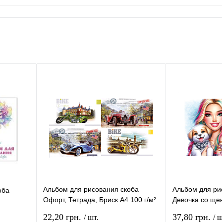
Альбом для рисования скоба
Альбом для ри
оба
Офорт, Тетрада, Бриск А4 100 г/м²
Девочка со ще
8 листов АА4508
100 г/м² 24127
22,20 грн.
37,80 грн.
/ шт.
/ ш