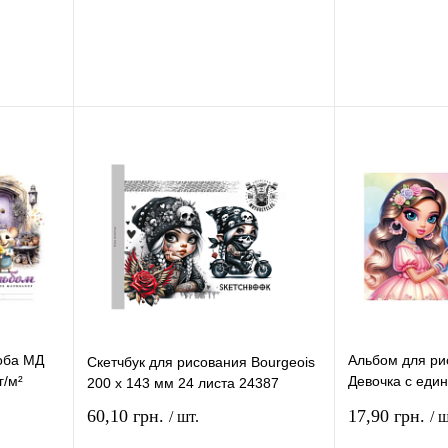
рзину
В корзину
ение
Купить в 1 клик
Сравнение
Купить в 1 кли
В
В избранное
В
В избранное
и
наличии
оба МД
Альбом для ри
Скетчбук для рисования Bourgeois
г/м²
Девочка с един
200 х 143 мм 24 листа 24387
100 г/м² 24108
60,10 грн.
17,90 грн.
/ шт.
/ ш