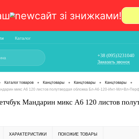
аш
сайт зi знижками!
ги
Каталог
+38 (095)3231040
Заказать звонок
•
•
•
•
•
Каталог товаров
Канцтовары
Канцтовары
Канцтовары
андарин микс А6 120 листов полутвердая обложка Бл-А6-120-Инт-Мл+Вл-Пер
етчбук Мандарин микс А6 120 листов полу
ХАРАКТЕРИСТИКИ
ПОХОЖИЕ ТОВАРЫ