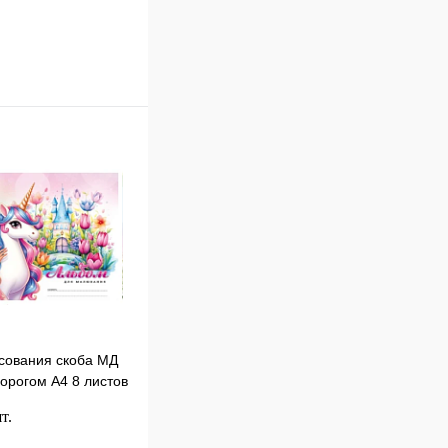
В корзину
к
Сравнение
В
наличии
сования скоба МД
орогом А4 8 листов
т.