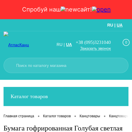
Спробуй наш
сайт!
RU
|
UA
Вход
Регистрация
+38 (095)3231040
0
RU
|
UA
Заказать звонок
Каталог товаров
•
•
•
Главная страница
Каталог товаров
Канцтовары
Канцтовары
Бумага гофрированная Голубая светлая