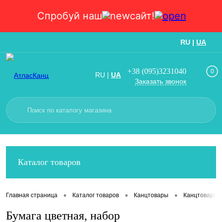
Спробуй наш
сайт!
RU
|
UA
Вход
Регистрация
+38 (095)3231040
0
RU
|
UA
Заказать звонок
Каталог товаров
•
•
•
Главная страница
Каталог товаров
Канцтовары
Канцтовары
Бумага цветная, набор