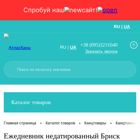
Спробуй наш
сайт!
RU
|
UA
Вход
Регистрация
+38 (095)3231040
0
RU
|
UA
Заказать звонок
Каталог товаров
•
•
•
Главная страница
Каталог товаров
Канцтовары
Канцтовары
Ежедневник недатированный Бриск