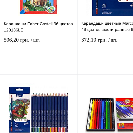
Карандаши цветные Marc
Карандаши Faber Castell 36 цветов
48 цветов шестигранные 
120136LE
48CB
506,20 грн.
372,10 грн.
/ шт.
/ шт.
В корзину
В ко
Купить в 1 клик
Сравнение
Купить в 1 клик
Сравн
В избранное
В
В избранное
наличии
наличи