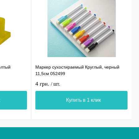
елтый
Маркер сухостираемый Круглый, черный
С
11,5см 052499
0
4 грн.
1
/ шт.
к
Купить в 1 клик