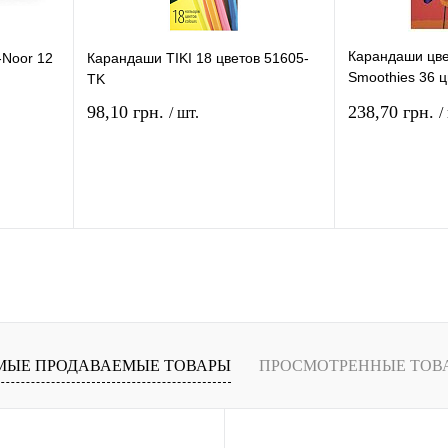
Карандаши цв
-Noor 12
Карандаши TIKI 18 цветов 51605-
Smoothies 36 ц
TK
треугольнные 
98,10 грн.
238,70 грн.
/ шт.
/
рзину
В корзину
ение
Купить в 1 клик
Сравнение
Купить в 1 кли
В
В избранное
В
В избранное
и
наличии
МЫЕ ПРОДАВАЕМЫЕ ТОВАРЫ
ПРОСМОТРЕННЫЕ ТОВ