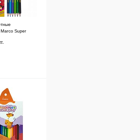
етные
 Marco Super
ета 6 шт 1011-6СВ
т.
В корзину
к
Сравнение
В
наличии