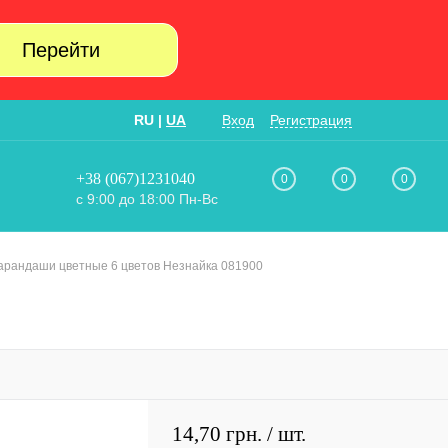
Перейти
RU
|
UA
Вход
Регистрация
+38 (067)1231040
0
0
0
с 9:00 до 18:00 Пн-Вс
арандаши цветные 6 цветов Незнайка 081900
14,70 грн.
/ шт.