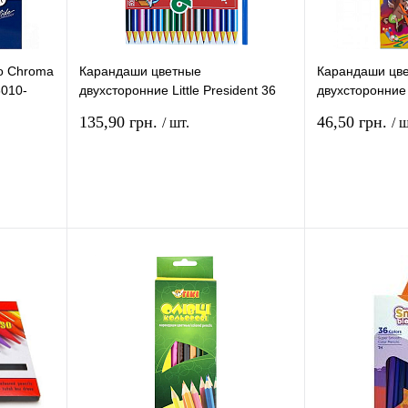
o Chroma
Карандаши цветные
Карандаши цв
8010-
двухсторонние Little President 36
двухсторонние
цвета 18 шт 1836
Пегашка 12 цв
135,90 грн.
46,50 грн.
/ шт.
/ ш
рзину
В корзину
ение
Купить в 1 клик
Сравнение
Купить в 1 кли
В
В избранное
В
В избранное
и
наличии