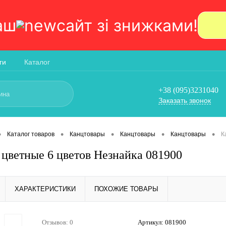
аш
сайт зi знижками!
ги
Каталог
+38 (095)3231040
Заказать звонок
•
•
•
•
•
Каталог товаров
Канцтовары
Канцтовары
Канцтовары
К
цветные 6 цветов Незнайка 081900
ХАРАКТЕРИСТИКИ
ПОХОЖИЕ ТОВАРЫ
Отзывов: 0
Артикул:
081900