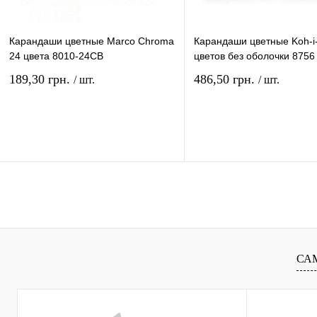
Карандаши цветные Marco Chroma
Карандаши цветные Koh-i
24 цвета 8010-24CB
цветов без оболочки 8756
189,30 грн.
486,50 грн.
/ шт.
/ шт.
В корзину
В ко
Купить в 1 клик
Сравнение
Купить в 1 клик
Сравн
В избранное
В
В избранное
наличии
наличи
СА