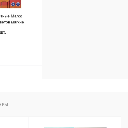
етные Marco
ветов мягкие
2150ST-36СВ
 шт.
В корзину
к
Сравнение
В
наличии
АРЫ