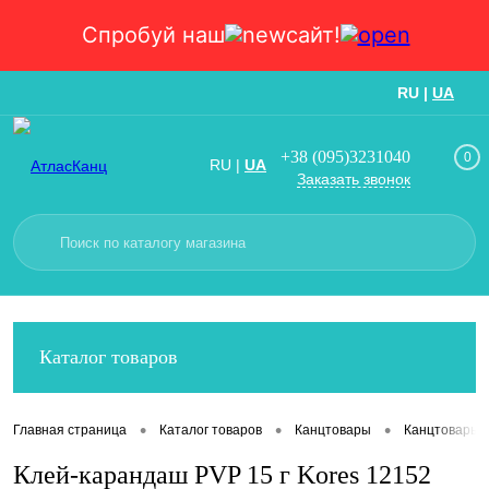
Спробуй наш
сайт!
RU
|
UA
Вход
Регистрация
+38 (095)3231040
0
RU
|
UA
Заказать звонок
Каталог товаров
•
•
•
Главная страница
Каталог товаров
Канцтовары
Канцтовары
Клей-карандаш PVP 15 г Kores 12152