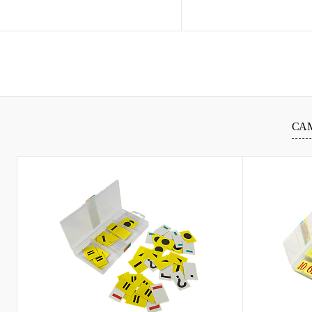
В корзину
В ко
Купить в 1 клик
К сравнению
Купить в 1 клик
К сра
В избранное
В
В избранное
наличии
наличи
СА