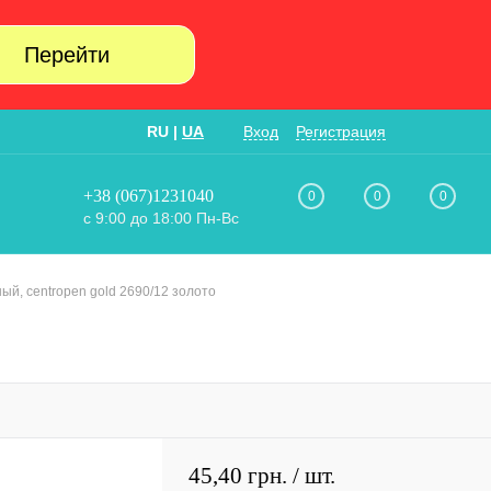
Перейти
RU
|
UA
Вход
Регистрация
+38 (067)1231040
0
0
0
с 9:00 до 18:00 Пн-Вс
ый, сentropen gold 2690/12 золото
45,40 грн.
/ шт.