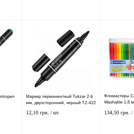
рзину
В корзину
ение
Купить в 1 клик
Сравнение
Купить в 1 кли
В
В избранное
В
В избранное
и
наличии
Фломастеры Ce
ntropen
Маркер перманентный Tukzar 2-6
Washable 1,8 
мм, двухсторонний, черный TZ-422
7790/24
12,10 грн.
134,50 грн.
/ шт.
/