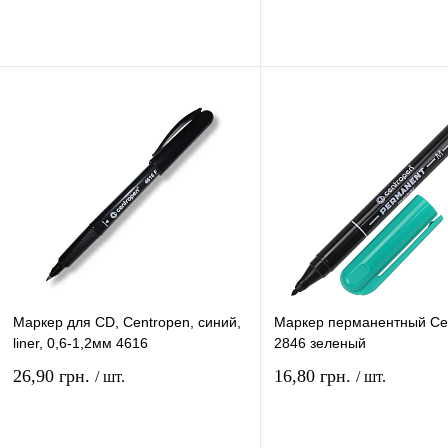
В корзину
В ко
Купить в 1 клик
Сравнение
Купить в 1 клик
Сравн
В избранное
В
В избранное
наличии
наличи
Маркер для CD, Centropen, синий,
Маркер перманентный Ce
liner, 0,6-1,2мм 4616
2846 зеленый
26,90 грн.
16,80 грн.
/ шт.
/ шт.