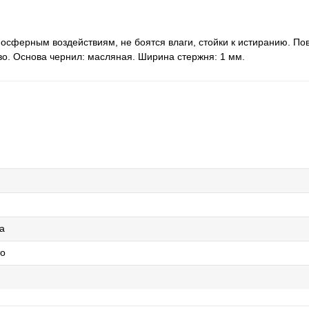
мосферным воздействиям, не боятся влаги, стойки к истиранию. По
ево. Основа чернил: масляная. Ширина стержня: 1 мм.
а
то