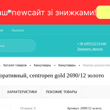
аш
сайт зi знижками!
ги
Каталог
+38 (095)3231040
Заказать звонок
•
•
•
•
Каталог товаров
Канцтовары
Канцтовары
Маркер декоративн
ративный, сentropen gold 2690/12 золото
ХАРАКТЕРИСТИКИ
ПОХОЖИЕ ТОВАРЫ
Отзывов: 0
Артикул:
2690/12 золото