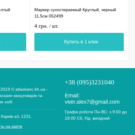
елтый
Маркер сухостираемый Круглый, черный
С
11,5см 052499
0
4 грн.
1
/ шт.
к
Купить в 1 клик
+38 (095)3231040
 2019 © atlaskanc.kh.ua -
Email:
газин канцтоварів та
veer.alex7@gmail.com
ля хобі
Графік роботи Пн-ВС: з 9:00 до
 Харків а/с 1231.
18:00 Сб, Нд: вихідний
ть на карте