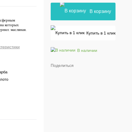
В корзину
мосферным
 на которых
ернил: масляная.
Купить в 1 клик
ктеристики
В наличии
Поделиться
арба
олото