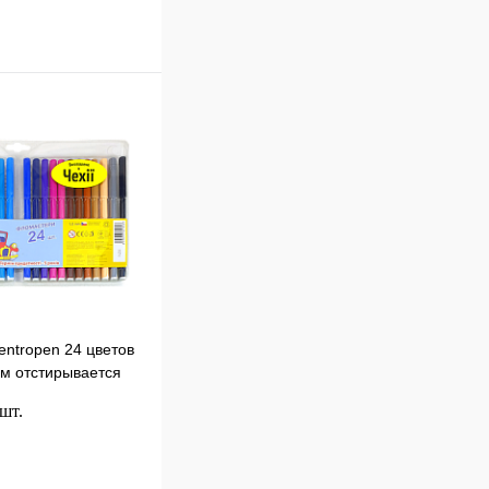
В корзину
к
Сравнение
В
наличии
ntropen 24 цветов
мм отстирывается
 шт.