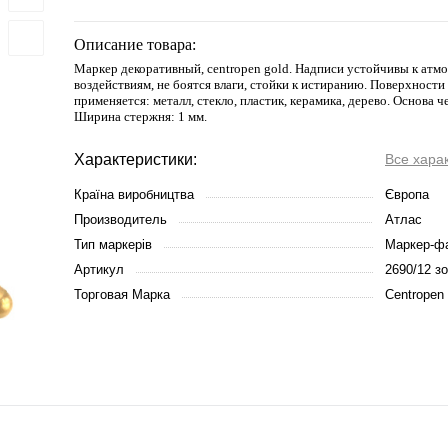
Описание товара:
Маркер декоративный, сentropen gold. Надписи устойчивы к ат
воздействиям, не боятся влаги, стойки к истиранию. Поверхности
применяется: металл, стекло, пластик, керамика, дерево. Основа ч
Ширина стержня: 1 мм.
Характеристики:
Все хара
Країна виробництва
Європа
Производитель
Атлас
Тип маркерів
Маркер-ф
Артикул
2690/12 з
Торговая Марка
Centropen