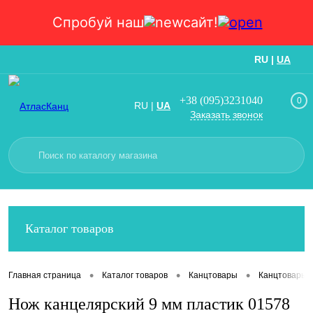
Спробуй наш
сайт!
RU
|
UA
Вход
Регистрация
+38 (095)3231040
0
RU
|
UA
Заказать звонок
Каталог товаров
•
•
•
Главная страница
Каталог товаров
Канцтовары
Канцтовары
Нож канцелярский 9 мм пластик 01578